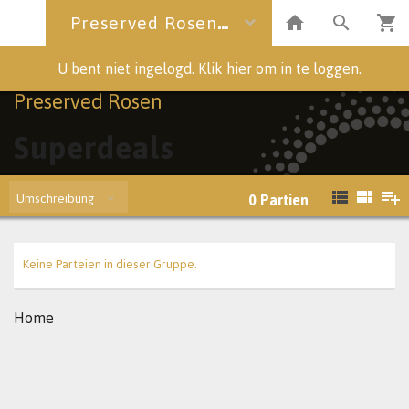
Preserved Rosen
U bent niet ingelogd. Klik hier om in te loggen.
Preserved Rosen
Superdeals
Umschreibung
0
Partien
Keine Parteien in dieser Gruppe.
Home