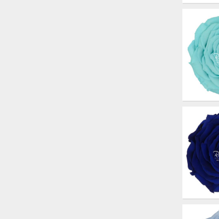
Xxl B
U moe
Xxl B
U moe
Xxl B