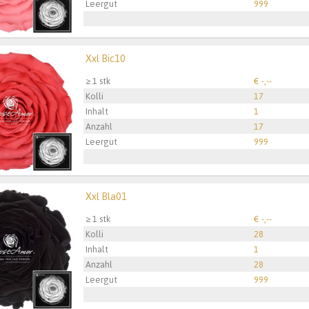
Leergut
999
Xxl Bic10
c10
t ingelogd zijn om te kunnen kopen.
Hier bitte anmelden
≥ 1 stk
€ -,--
Kolli
17
Inhalt
1
Anzahl
17
Leergut
999
Xxl Bla01
la01
t ingelogd zijn om te kunnen kopen.
Hier bitte anmelden
≥ 1 stk
€ -,--
Kolli
28
Inhalt
1
Anzahl
28
Leergut
999