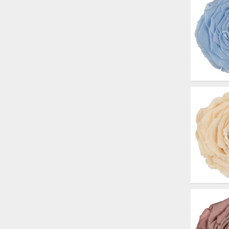
U moe
Xxl C
U moe
Xxl C
U moe