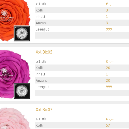
t ingelogd zijn om te kunnen kopen.
Hier bitte anmelden
≥ 1 stk
€ -,--
Kolli
3
Inhalt
1
Anzahl
3
Leergut
999
Xxl Bic05
c05
t ingelogd zijn om te kunnen kopen.
Hier bitte anmelden
≥ 1 stk
€ -,--
Kolli
20
Inhalt
1
Anzahl
20
Leergut
999
Xxl Bic07
c07
t ingelogd zijn om te kunnen kopen.
Hier bitte anmelden
≥ 1 stk
€ -,--
Kolli
57