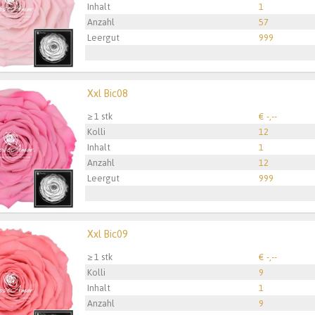
Inhalt
1
Anzahl
57
Leergut
999
Xxl Bic08
c08
t ingelogd zijn om te kunnen kopen.
Hier bitte anmelden
≥ 1 stk
€ -,--
Kolli
12
Inhalt
1
Anzahl
12
Leergut
999
Xxl Bic09
c09
t ingelogd zijn om te kunnen kopen.
Hier bitte anmelden
≥ 1 stk
€ -,--
Kolli
9
Inhalt
1
Anzahl
9