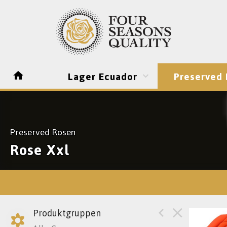
Lager Ecuador
Preserved
Preserved Rosen
Rose Xxl
Produktgruppen
Xxl Bi