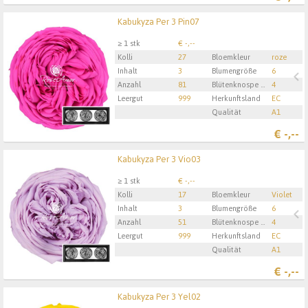
Kabukyza Per 3 Pin07
Kabukyza Per 3 Pin07
U moet ingelogd zijn om te kunnen kopen.
Hier bitte
≥ 1 stk
€ -,--
anmelden
Kolli
27
Bloemkleur
roze
Inhalt
3
Blumengröße
6
Anzahl
81
Blütenknospe Höhe
4
Leergut
999
Herkunftsland
EC
Qualität
A1
€
-,--
Kabukyza Per 3 Vio03
Kabukyza Per 3 Vio03
U moet ingelogd zijn om te kunnen kopen.
Hier bitte
≥ 1 stk
€ -,--
anmelden
Kolli
17
Bloemkleur
Violet
Inhalt
3
Blumengröße
6
Anzahl
51
Blütenknospe Höhe
4
Leergut
999
Herkunftsland
EC
Qualität
A1
€
-,--
Kabukyza Per 3 Yel02
Kabukyza Per 3 Yel02