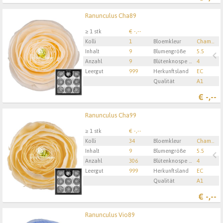
Ranunculus Cha89
Ranunculus Cha89
U moet ingelogd zijn om te kunnen kopen.
Hier bitte
≥ 1 stk
€ -,--
anmelden
Kolli
1
Bloemkleur
Champagne
Inhalt
9
Blumengröße
5.5
Anzahl
9
Blütenknospe Höhe
4
Leergut
999
Herkunftsland
EC
Qualität
A1
€
-,--
Ranunculus Cha99
Ranunculus Cha99
U moet ingelogd zijn om te kunnen kopen.
Hier bitte
≥ 1 stk
€ -,--
anmelden
Kolli
34
Bloemkleur
Champagne
Inhalt
9
Blumengröße
5.5
Anzahl
306
Blütenknospe Höhe
4
Leergut
999
Herkunftsland
EC
Qualität
A1
€
-,--
Ranunculus Vio89
Ranunculus Vio89